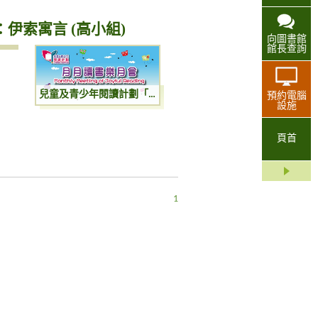
伊索寓言 (高小組)
向圖書館
館長查詢
兒童及青少年閱讀計劃「月月讀書樂」月會：伊索寓言 (高小組)
預約電腦
設施
頁首
1