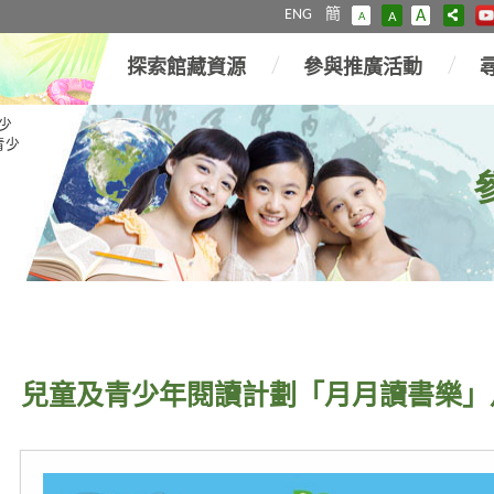
ENG
簡
A
A
A
探索館藏資源
參與推廣活動
少
青少
兒童及青少年閱讀計劃「月月讀書樂」