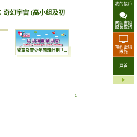
我的帳戶
奇幻宇宙 (高小組及初
向圖書館
館長查詢
預約電腦
兒童及青少年閱讀計劃「月月讀書樂」月會：奇幻宇宙 (高小組及初中組)
設施
頁首
1