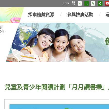
ENG
簡
A
A
A
探索館藏資源
參與推廣活動
少
青少
兒童及青少年閱讀計劃「月月讀書樂」