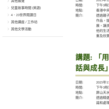
日期:
2025年
其他展覽
時間:
下午3時
兒童故事時間 (英語)
地點:
香港中央圖
4．23世界閱讀日
簡介:
透過親子
作品，
其他講座 / 工作坊
展，讓
其他文學活動
他的生
重及欣
講題: 
話與成長
日期:
2025年
時間:
下午3時
地點:
屏山天水
簡介:
透過精
識和處