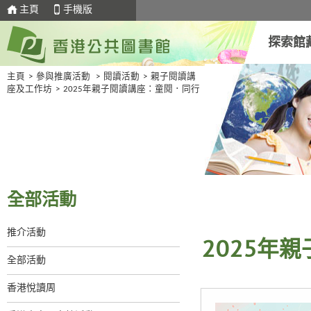
主頁
手機版
探索館
主頁
>
參與推廣活動
>
閱讀活動
>
親子閱讀講
座及工作坊
>
2025年親子閱讀講座：童閱．同行
全部活動
推介活動
2025年
全部活動
香港悅讀周