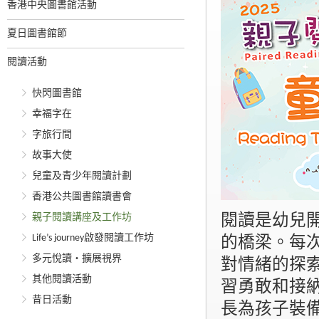
香港中央圖書館活動
夏日圖書館節
閱讀活動
快閃圖書館
幸福字在
字旅行間
故事大使
兒童及青少年閱讀計劃
香港公共圖書館讀書會
親子閱讀講座及工作坊
閱讀是幼兒
Life’s journey啟發閱讀工作坊
的橋梁。每
多元悅讀‧擴展視界
對情緒的探
其他閱讀活動
習勇敢和接
昔日活動
長為孩子裝