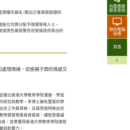
向圖書館
館長查詢
星期優先報名 (需出示會員取錄通知
有關座位亦將分配予現場等候人士。
預約電腦
信號或黑色暴雨警告信號或政府發出的
設施
頁首
和處理情緒，促進親子間的情感交
並擔任香港大學教育學院溝通、學習
的研究與教學。李博士擁有豐富的學
幼兒工作員資格，且接受過特殊幼兒
教學獎督導委員會委員、課程發展議
委員，並曾獲得香港大學教育學院頒發
業與影響力。