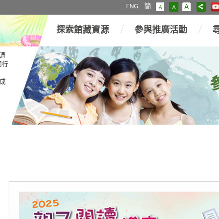
ENG
簡
A
A
A
探索館藏資源
參與推廣活動
講
同行
成