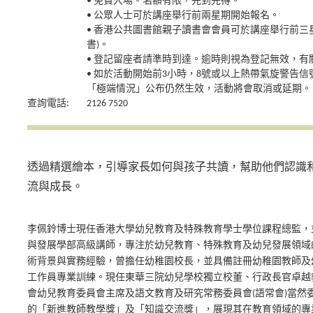
• 免費入場。名額有限，先到先得。
• 公眾人士可於講座舉行前兩星期開始報名。
• 香港公共圖書館親子讀書會會員可於講座舉行前三
書)。
• 登記留座者請準時到達。逾時則視為登記無效，
• 如於活動開始前3小時，8號或以上熱帶氣旋警告
「極端情況」公布仍然生效，活動將會取消或延期。
查詢電話:
2126 7520
透過精選繪本，引導家長如何與孩子共讀，幫助他們認識
流與成長。
李佩鈴博士現任香港大學幼兒教育及特殊教育學士學位課程總監，
與發展學部高級講師，專注於幼兒教育、特殊教育及幼兒發展領域
術背景與實務經驗，曾擔任幼稚園校長，並具備註冊幼稚園教師及
工作員專業訓練。現任東華三院幼兒學校獨立校董、行政長官卓越
會幼兒教育委員會主席及語文教育及研究常務委員會(語常會)當然
的「新進教師教學獎」及「知識交流獎」，展現其在教育領域的專