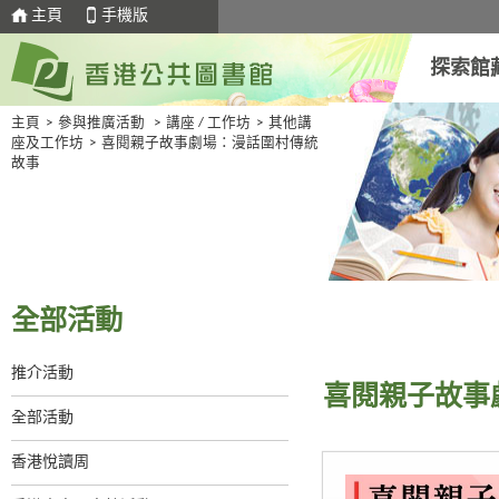
主頁
手機版
探索館
主頁
>
參與推廣活動
>
講座 / 工作坊
>
其他講
座及工作坊
>
喜閱親子故事劇場：漫話圍村傳統
故事
全部活動
推介活動
喜閱親子故事
全部活動
香港悅讀周