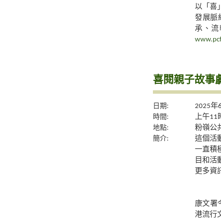
以「喜
發展脈
承、流
www.pcf
喜閱親子故事劇
日期:
2025年
時間:
上午11
地點:
粉嶺公共
簡介:
這個活
一直積
目和活
更多資
康文署
港流行