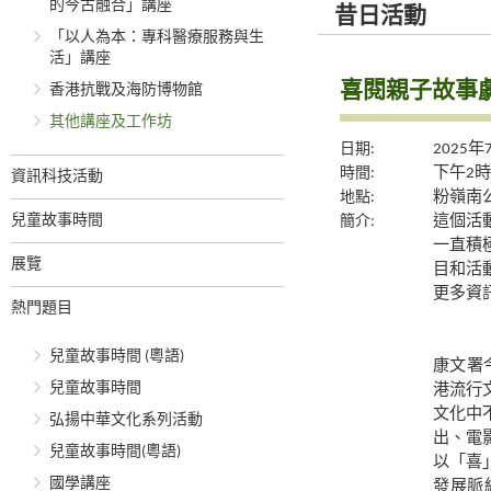
的今古融合」講座
昔日活動
「以人為本：專科醫療服務與生
活」講座
喜閱親子故事
香港抗戰及海防博物館
其他講座及工作坊
日期:
2025年
時間:
下午2
資訊科技活動
地點:
粉嶺南公
兒童故事時間
簡介:
這個活
一直積
展覽
目和活
更多資
熱門題目
兒童故事時間 (粵語)
康文署
兒童故事時間
港流行
文化中
弘揚中華文化系列活動
出、電
兒童故事時間(粵語)
以「喜
國學講座
發展脈