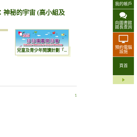
我的帳戶
神秘的宇宙 (高小組及
向圖書館
館長查詢
預約電腦
兒童及青少年閱讀計劃「月月讀書樂」月會：神秘的宇宙 (高小組及初中組)
設施
頁首
1