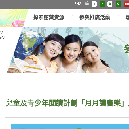
ENG
簡
A
A
A
探索館藏資源
參與推廣活動
少
青少
兒童及青少年閱讀計劃「月月讀書樂」