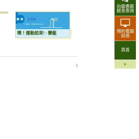
向圖書館
館長查詢
預約電腦
噢！運動起來! - 賽艇
設施
頁首
1