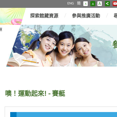
ENG
簡
A
A
A
探索館藏資源
參與推廣活動
運
噢！運動起來! - 賽艇