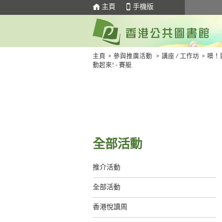
主頁
手機版
主頁
>
參與推廣活動
>
講座 / 工作坊
>
噢！
動起來! - 賽艇
全部活動
推介活動
全部活動
香港悅讀周