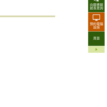
向圖書館
館長查詢
預約電腦
設施
頁首