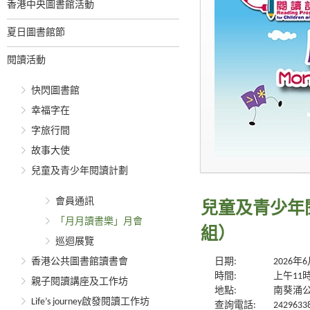
香港中央圖書館活動
夏日圖書館節
閱讀活動
快閃圖書館
幸福字在
字旅行間
故事大使
兒童及青少年閱讀計劃
會員通訊
兒童及青少年
「月月讀書樂」月會
組）
巡迴展覽
香港公共圖書館讀書會
日期:
2026年
時間:
上午11
親子閱讀講座及工作坊
地點:
南葵涌
Life’s journey啟發閱讀工作坊
查詢電話:
2429633