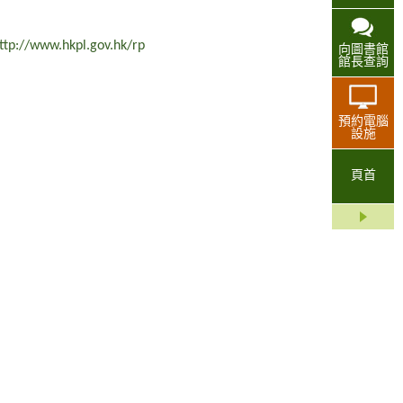
ttp://www.hkpl.gov.hk/rp
向圖書館
館長查詢
預約電腦
設施
頁首