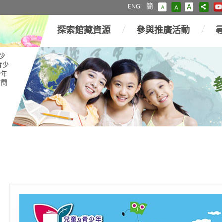
ENG
簡
A
A
A
探索館藏資源
參與推廣活動
少
青少
少年
年閱