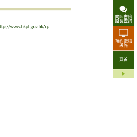
向圖書館
館長查詢
ttp://www.hkpl.gov.hk/rp
預約電腦
設施
頁首