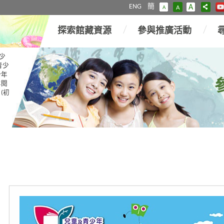
ENG
簡
A
A
A
探索館藏資源
參與推廣活動
少
青少
少年
年閱
(初