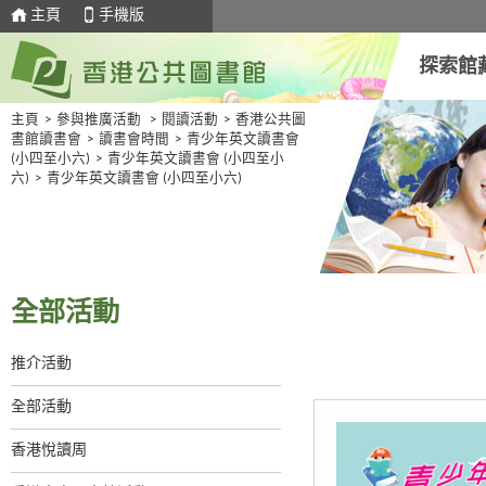
主頁
手機版
探索館
主頁
>
參與推廣活動
>
閱讀活動
>
香港公共圖
書館讀書會
>
讀書會時間
>
青少年英文讀書會
(小四至小六)
>
青少年英文讀書會 (小四至小
六)
>
青少年英文讀書會 (小四至小六)
全部活動
推介活動
全部活動
香港悅讀周