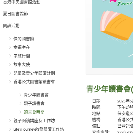
香港中央圖書館活動
夏日圖書館節
閱讀活動
快閃圖書館
幸福字在
字旅行間
故事大使
兒童及青少年閱讀計劃
香港公共圖書館讀書會
青少年讀書會
青少年讀書會
日期:
2025年
親子讀書會
時間:
下午2時
讀書會時間
地點:
保安道公
機構:
香港公
親子閱讀講座及工作坊
備註:
已登記
Life’s journey啟發閱讀工作坊
查詢電話:
2928 705