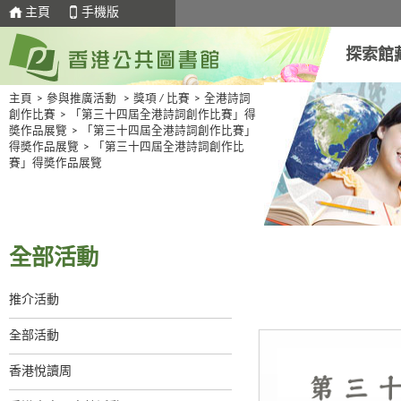
主頁
手機版
探索館
主頁
>
參與推廣活動
>
獎項 / 比賽
>
全港詩詞
創作比賽
>
「第三十四屆全港詩詞創作比賽」得
奬作品展覽
>
「第三十四屆全港詩詞創作比賽」
得奬作品展覽
>
「第三十四屆全港詩詞創作比
賽」得奬作品展覽
全部活動
推介活動
全部活動
香港悅讀周