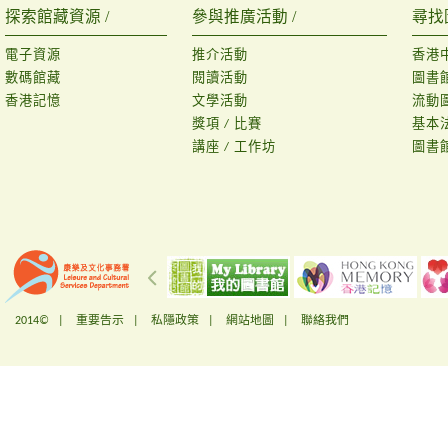
探索館藏資源 /
參與推廣活動 /
尋找
電子資源
推介活動
香港
數碼館藏
閱讀活動
圖書
香港記憶
文學活動
流動
獎項 / 比賽
基本
講座 / 工作坊
圖書
2014© |
重要告示
|
私隱政策
|
網站地圖
|
聯絡我們