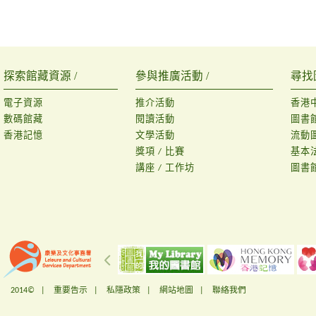
探索館藏資源 /
參與推廣活動 /
尋找
電子資源
推介活動
香港
數碼館藏
閱讀活動
圖書
香港記憶
文學活動
流動
獎項 / 比賽
基本
講座 / 工作坊
圖書
2014© |
重要告示
|
私隱政策
|
網站地圖
|
聯絡我們