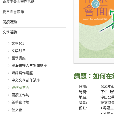
香港中央圖書館活動
夏日圖書館節
閱讀活動
文學活動
文學101
文學月會
國學講座
學海書樓人生學問講座
詩詞寫作講座
講題：如何在
中文文學創作講座
日期:
2023年
與作家會面
時間:
下午3時
圍讀工作坊
地點:
沙田公共
新手寫作坊
講者:
饒文傑
備註:
• 粵語
藝文薈
• 公