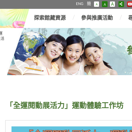
ENG
簡
A
A
A
探索館藏資源
參與推廣活動
運
展活
「全運閱動展活力」運動體驗工作坊