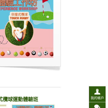
式欖球運動體驗班
我的帳戶