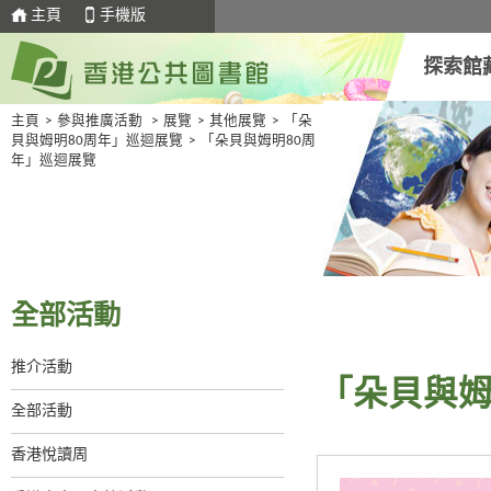
主頁
手機版
探索館
主頁
>
參與推廣活動
>
展覽
>
其他展覽
>
「朵
貝與姆明80周年」巡迴展覽
>
「朵貝與姆明80周
年」巡迴展覽
全部活動
推介活動
「朵貝與姆
全部活動
香港悅讀周