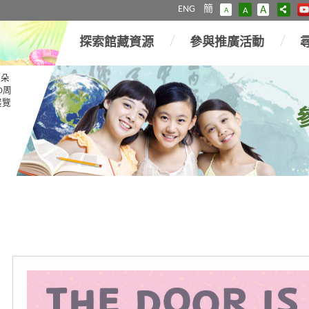
ENG
簡
A
A
A
探索館藏資源
參與推廣活動
「朵
0周
展覽