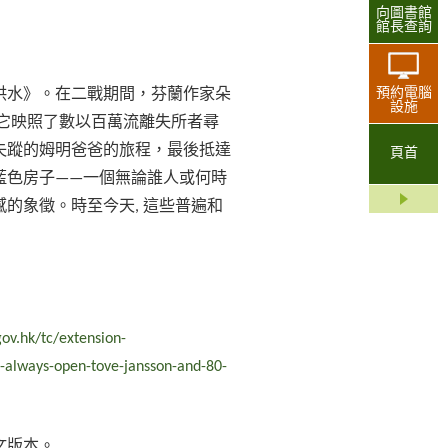
向圖書館
館長查詢
預約電腦
大洪水》。在二戰期間，芬蘭作家朵
設施
它映照了數以百萬流離失所者尋
失蹤的姆明爸爸的旅程，最後抵達
頁首
藍色房子——一個無論誰人或何時
的象徵。時至今天, 這些普遍和
ov.hk/tc/extension-
is-always-open-tove-jansson-and-80-
文版本。