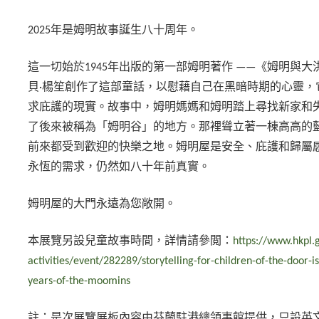
2025年是姆明故事誕生八十周年。
這一切始於1945年出版的第一部姆明著作 ——《姆明與
貝·楊笙創作了這部童話，以慰藉自己在黑暗時期的心靈，
求庇護的現實。故事中，姆明媽媽和姆明踏上尋找新家和
了後來被稱為「姆明谷」的地方。那裡聳立著一棟高高的
前來都受到歡迎的快樂之地。姆明屋是安全、庇護和歸屬感
永恆的需求，仍然如八十年前真實。
姆明屋的大門永遠為您敞開。
本展覽另設兒童故事時間，詳情請參閲：
https://www.hkpl.g
activities/event/282289/storytelling-for-children-of-the-door-
years-of-the-moomins
註：是次展覽展板內容由芬蘭駐港總領事館提供，只設英