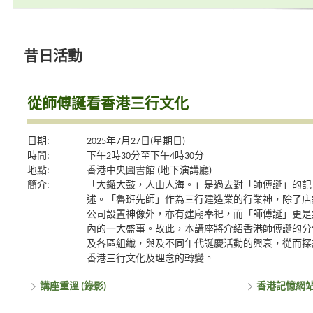
昔日活動
從師傅誕看香港三行文化
日期:
2025年7月27日(星期日)
時間:
下午2時30分至下午4時30分
地點:
香港中央圖書館 (地下演講廳)
簡介:
「大鑼大鼓，人山人海。」是過去對「師傅誕」的記
述。「魯班先師」作為三行建造業的行業神，除了店
公司設置神像外，亦有建廟奉祀，而「師傅誕」更是
內的一大盛事。故此，本講座將介紹香港師傅誕的分
及各區組織，與及不同年代誕慶活動的興衰，從而探
香港三行文化及理念的轉變。
講座重溫 (錄影)
香港記憶網