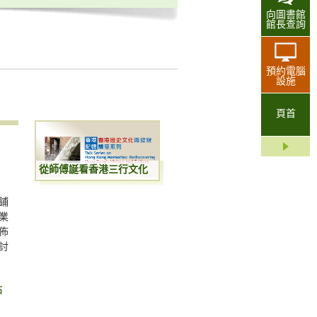
向圖書館
館長查詢
預約電腦
設施
頁首
從師傅誕看香港三行文化
鋪
業
佈
討
站