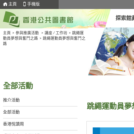
主頁
手機版
探索館
主頁
>
參與推廣活動
>
講座 / 工作坊
>
跳繩運
動員夢想與奮鬥之路
>
跳繩運動員夢想與奮鬥之
路
全部活動
推介活動
跳繩運動員夢
全部活動
香港悅讀周