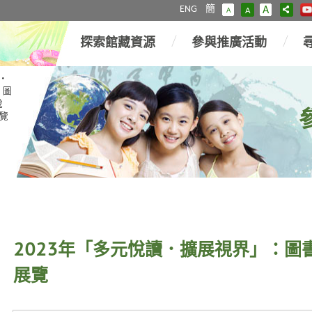
ENG
簡
A
A
A
探索館藏資源
參與推廣活動
‧
：圖
悅
覽
2023年「多元悅讀．擴展視界」：圖
展覽