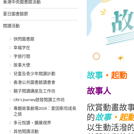
香港中央圖書館活動
夏日圖書館節
閱讀活動
快閃圖書館
幸福字在
字旅行間
故事大使
兒童及青少年閱讀計劃
故事
‧起動
香港公共圖書館讀書會
故事人
親子閱讀講座及工作坊
Life’s journey啟發閱讀工作坊
欣賞動畫故
專題故事劇場2026：愛因斯坦成長
之旅
的
故事
‧起
多元悅讀‧擴展視界
以生動活潑
其他閱讀活動