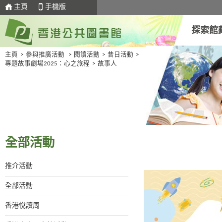
主頁
手機版
探索館
主頁
>
參與推廣活動
>
閱讀活動
>
昔日活動
>
專題故事劇場2025：心之旅程
>
故事人
全部活動
推介活動
全部活動
香港悅讀周