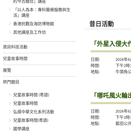
的今古融合」講座
「以人為本：專科醫療服務與生
活」講座
昔日活動
香港抗戰及海防博物館
其他講座及工作坊
「外星入侵大
資訊科技活動
兒童故事時間
日期:
2026年
時間:
下午2時
展覽
地點:
牛頭角公
熱門題目
「哪吒風火輪
兒童故事時間 (粵語)
兒童故事時間
日期:
2026年
弘揚中華文化系列活動
時間:
下午2時
兒童故事時間(粵語)
地點:
藍田公共
國學講座