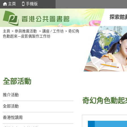
主頁
手機版
探索館
主頁
>
參與推廣活動
>
講座 / 工作坊
>
奇幻角
色動起來—皮影偶製作工作坊
全部活動
推介活動
奇幻角色動起
全部活動
香港悅讀周