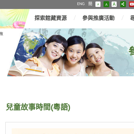
ENG
簡
A
A
A
探索館藏資源
參與推廣活動
故
兒童故事時間(粵語)