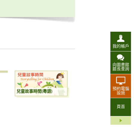
我的帳戶
向圖書館
館長查詢
預約電腦
兒童故事時間(粵語)
設施
頁首