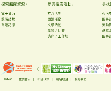
探索館藏資源 /
參與推廣活動 /
尋找
電子資源
推介活動
香港
數碼館藏
閱讀活動
圖書
香港記憶
文學活動
流動
獎項 / 比賽
基本
講座 / 工作坊
圖書
2014© |
重要告示
|
私隱政策
|
網站地圖
|
聯絡我們