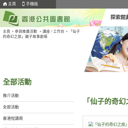
主頁
手機版
探索館
主頁
>
參與推廣活動
>
講座 / 工作坊
>
「仙子
的奇幻之旅」親子故事劇場
全部活動
推介活動
「仙子的奇幻
全部活動
香港悅讀周