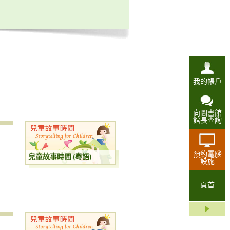
我的帳戶
向圖書館
館長查詢
預約電腦
兒童故事時間 (粵語)
設施
頁首