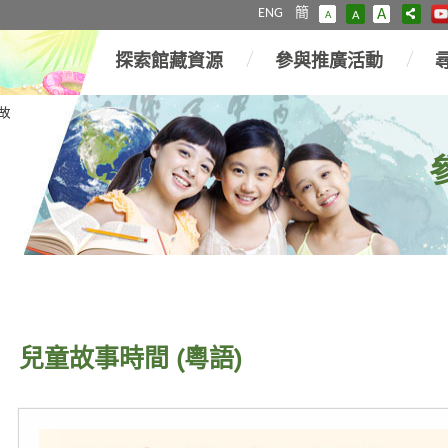
ENG
簡
A
A
A
探索館藏資源
參與推廣活動
故
兒童故事時間 (粵語)