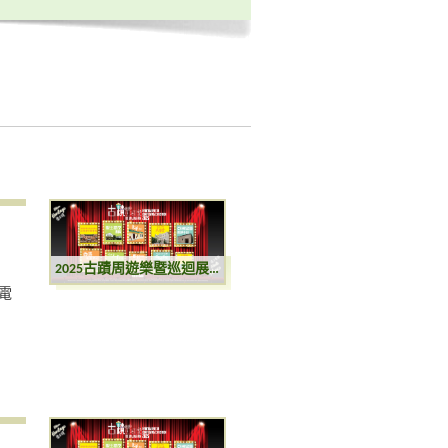
2025古蹟周遊樂暨巡迴展覽
電