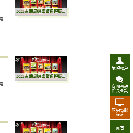
2025古蹟周遊樂暨巡迴展覽
電
我的帳戶
2025古蹟周遊樂暨巡迴展覽
電
向圖書館
館長查詢
預約電腦
設施
頁首