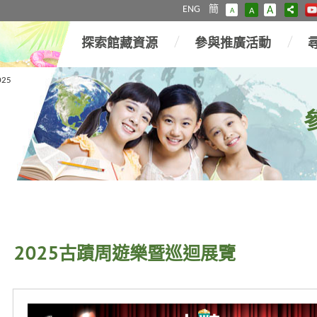
ENG
簡
A
A
A
探索館藏資源
參與推廣活動
025
2025古蹟周遊樂暨巡迴展覽