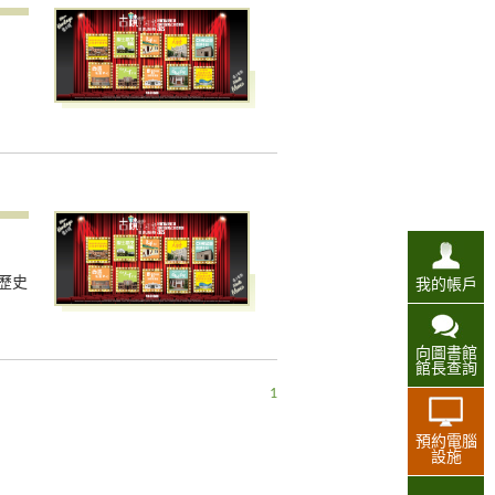
歷史
我的帳戶
向圖書館
館長查詢
1
預約電腦
設施