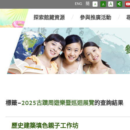
ENG
簡
A
A
A
探索館藏資源
參與推廣活動
標籤–
2025古蹟周遊樂暨巡迴展覽
的查詢結果
歷史建築填色親子工作坊