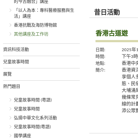
的今古融合」講座
「以人為本：專科醫療服務與生
昔日活動
活」講座
香港抗戰及海防博物館
香港古道遊
其他講座及工作坊
資訊科技活動
日期:
2025年
時間:
下午3時
兒童故事時間
地點:
香港中央
簡介:
香港資
展覽
享個人
態、民
熱門題目
大埔涌
幾條常
兒童故事時間 (粵語)
線的計
兒童故事時間
添公眾
弘揚中華文化系列活動
兒童故事時間(粵語)
國學講座