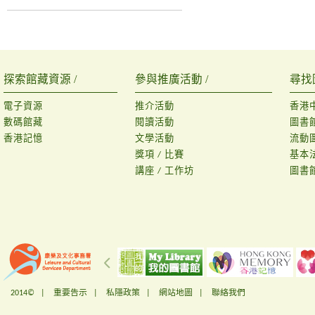
探索館藏資源 /
參與推廣活動 /
尋找
電子資源
推介活動
香港
數碼館藏
閱讀活動
圖書
香港記憶
文學活動
流動
獎項 / 比賽
基本
講座 / 工作坊
圖書
2014© |
重要告示
|
私隱政策
|
網站地圖
|
聯絡我們