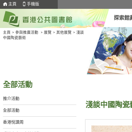
主頁
手機版
探索館
主頁
>
參與推廣活動
>
展覽
>
其他展覽
>
淺談
中國陶瓷藝術
全部活動
推介活動
淺談中國陶瓷
全部活動
香港悅讀周