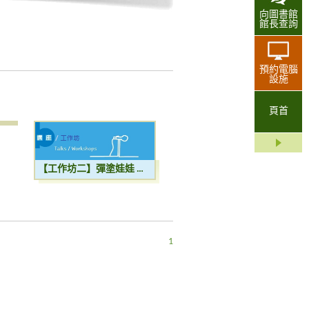
向圖書館
館長查詢
預約電腦
設施
頁首
【工作坊二】彈塗娃娃 濕地動物手偶工作坊
1