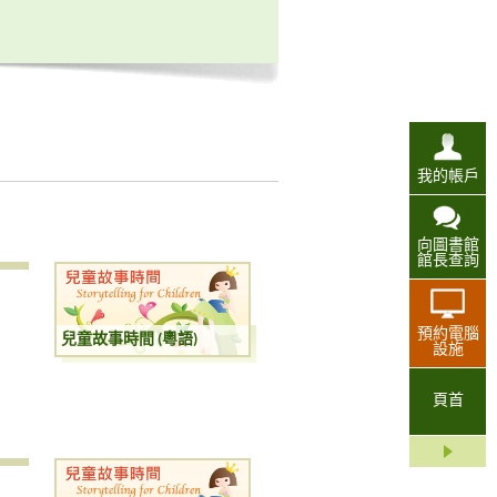
我的帳戶
向圖書館
館長查詢
預約電腦
兒童故事時間 (粵語)
設施
頁首