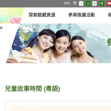
ENG
簡
A
A
A
探索館藏資源
參與推廣活動
故
兒童故事時間 (粵語)