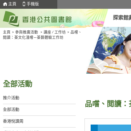
主頁
手機版
探索館
主頁
>
參與推廣活動
>
講座 / 工作坊
>
品嚐、
閲讀：茶文化淺嚐—茶藝體驗工作坊
全部活動
推介活動
品嚐、閲讀：
全部活動
香港悅讀周