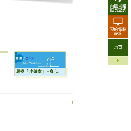
向圖書館
館長查詢
預約電腦
設施
頁首
尋找「 小確幸 」 - 身心靈之旅: 柔和瑜伽
1