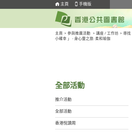
主頁
手機版
主頁
>
參與推廣活動
>
講座 / 工作坊
>
尋找
小確幸 」 - 身心靈之旅: 柔和瑜伽
全部活動
推介活動
全部活動
香港悅讀周