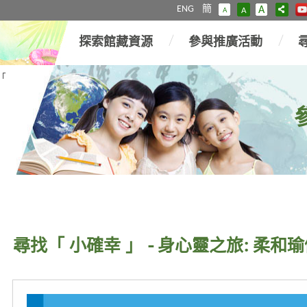
ENG
簡
A
A
A
探索館藏資源
參與推廣活動
「
尋找「 小確幸 」 - 身心靈之旅: 柔和