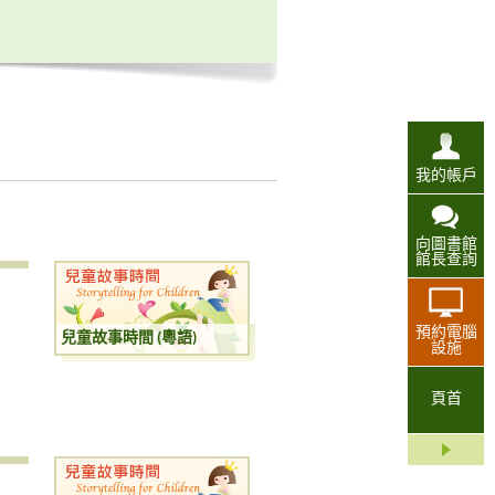
我的帳戶
向圖書館
館長查詢
預約電腦
兒童故事時間 (粵語)
設施
頁首