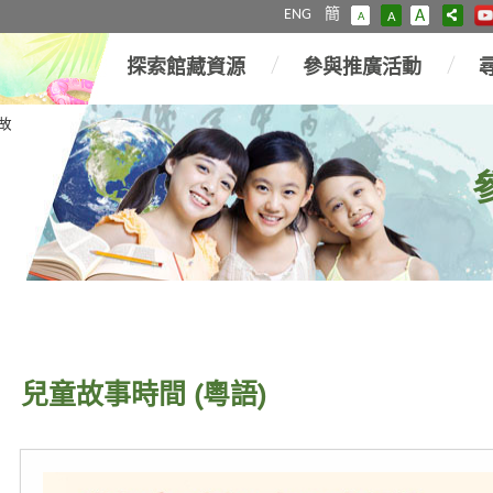
ENG
簡
A
A
A
探索館藏資源
參與推廣活動
故
兒童故事時間 (粵語)