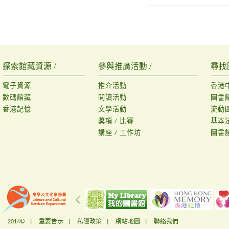
探索館藏資源 /
參與推廣活動 /
尋找
電子資源
推介活動
香港
數碼館藏
閱讀活動
圖書
香港記憶
文學活動
流動
獎項 / 比賽
基本
講座 / 工作坊
圖書
2014© |
重要告示
|
私隱政策
|
網站地圖
|
聯絡我們