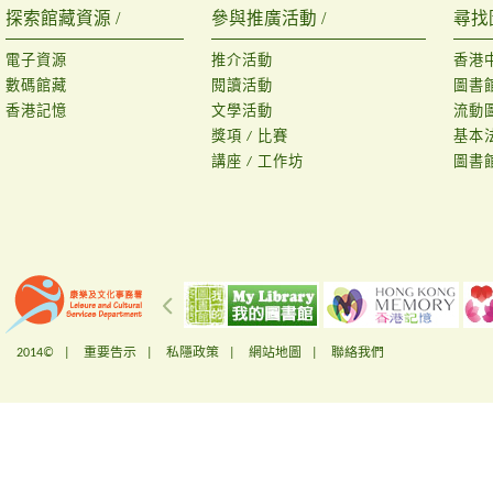
探索館藏資源 /
參與推廣活動 /
尋找
電子資源
推介活動
香港
數碼館藏
閱讀活動
圖書
香港記憶
文學活動
流動
獎項 / 比賽
基本
講座 / 工作坊
圖書
2014© |
重要告示
|
私隱政策
|
網站地圖
|
聯絡我們