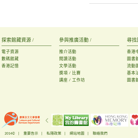
探索館藏資源 /
參與推廣活動 /
尋找
電子資源
推介活動
香港
數碼館藏
閱讀活動
圖書
香港記憶
文學活動
流動
獎項 / 比賽
基本
講座 / 工作坊
圖書
2014© |
重要告示
|
私隱政策
|
網站地圖
|
聯絡我們