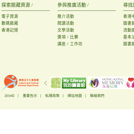
探索館藏資源 /
參與推廣活動 /
尋找
電子資源
推介活動
香港
數碼館藏
閱讀活動
圖書
香港記憶
文學活動
流動
獎項 / 比賽
基本
講座 / 工作坊
圖書
2014© |
重要告示
|
私隱政策
|
網站地圖
|
聯絡我們