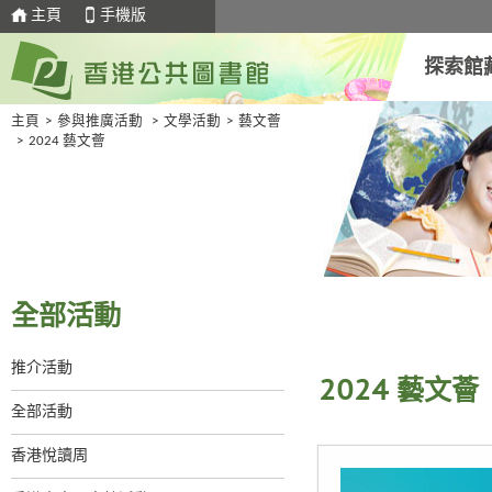
主頁
手機版
探索館
主頁
>
參與推廣活動
>
文學活動
>
藝文薈
>
2024 藝文薈
全部活動
推介活動
2024 藝文薈
全部活動
香港悅讀周