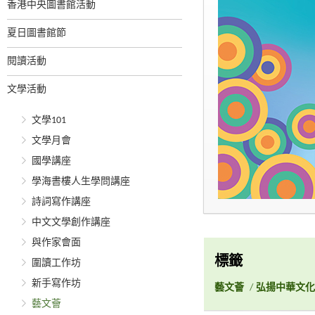
香港中央圖書館活動
夏日圖書館節
閱讀活動
文學活動
文學101
文學月會
國學講座
學海書樓人生學問講座
詩詞寫作講座
中文文學創作講座
與作家會面
標籤
圍讀工作坊
新手寫作坊
藝文薈
/
弘揚中華文化
藝文薈