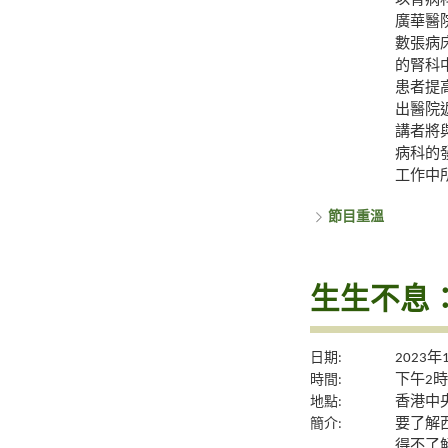
以腎病
廣華醫
數張病
的腎科
患者提
出醫院
講者將
病科的
工作中
節目重溫
生生不息
日期:
2023年
時間:
下午2時
地點:
香港中央
簡介:
要了解
得不了