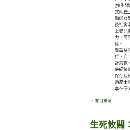
(接生
式助產
勵婦女
後社會
上嬰兒
力，可
係。
廣華醫
位，自
計其數。
房紀錄
保存及
助產士
享在研
節目重溫
生死攸關