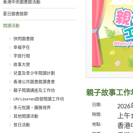
香港中央圖書館活動
夏日圖書館節
閱讀活動
快閃圖書館
幸福字在
字旅行間
故事大使
兒童及青少年閱讀計劃
香港公共圖書館讀書會
親子閱讀講座及工作坊
親子故事工作
Life’s journey啟發閱讀工作坊
日期:
202
多元悅讀‧擴展視界
時間:
上午
其他閱讀活動
地點:
昔日活動
香港