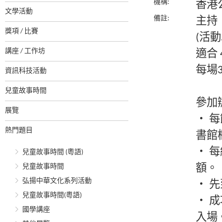
機構:
香港
文學活動
備註:
主持
獎項 / 比賽
(活
講座 / 工作坊
適合 
每場3
資訊科技活動
兒童故事時間
參加
展覽
‧ 
熱門題目
書館
‧ 
兒童故事時間 (粵語)
兒童故事時間
額。
弘揚中華文化系列活動
‧ 
兒童故事時間(粵語)
‧ 
國學講座
入場