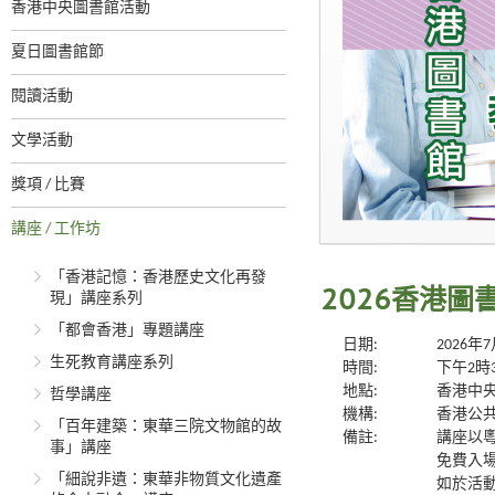
香港中央圖書館活動
夏日圖書館節
閱讀活動
文學活動
獎項 / 比賽
講座 / 工作坊
「香港記憶：香港歷史文化再發
2026香港
現」講座系列
「都會香港」專題講座
日期:
2026年
生死教育講座系列
時間:
下午2時
地點:
香港中央
哲學講座
機構:
香港公
「百年建築：東華三院文物館的故
備註:
講座以
事」講座
免費入
「細說非遺：東華非物質文化遺產
如於活