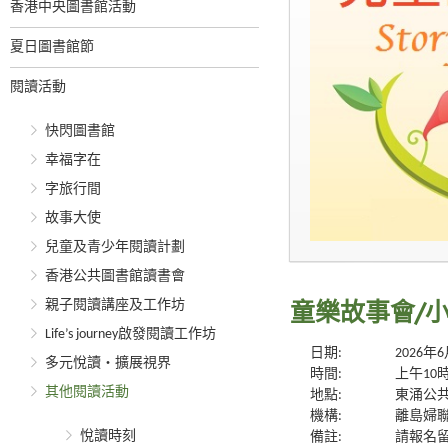
香港中央圖書館活動
夏日圖書館節
閱讀活動
快閃圖書館
幸福字在
字旅行間
故事大使
兒童及青少年閱讀計劃
香港公共圖書館讀書會
親子閱讀講座及工作坊
童樂故事會/
Life’s journey啟發閱讀工作坊
日期:
2026年
多元悅讀‧擴展視界
時間:
上午10
其他閱讀活動
地點:
東涌公
機構:
離島婦
悅讀時刻
備註:
請報名