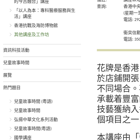
備註:
講座以
的今古融合」講座
查詢:
香港中
「以人為本：專科醫療服務與生
(星期一至
活」講座
電話: 292
香港抗戰及海防博物館
衞奕信
其他講座及工作坊
電話: 350
資訊科技活動
兒童故事時間
花牌是香港
展覽
於店鋪開張
不同場合。
熱門題目
承載着豐富
兒童故事時間 (粵語)
技藝獲納入
兒童故事時間
個項目之一
弘揚中華文化系列活動
兒童故事時間(粵語)
本講座由「
國學講座