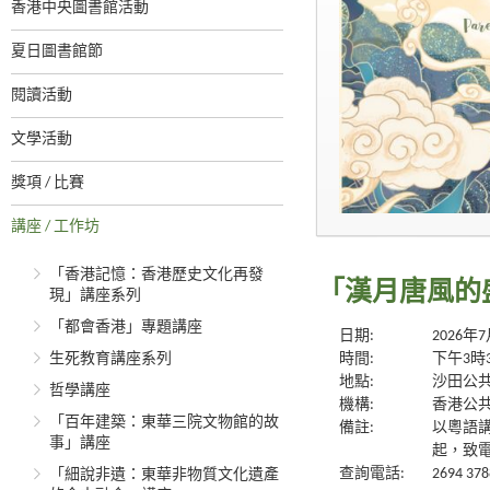
香港中央圖書館活動
夏日圖書館節
閱讀活動
文學活動
獎項 / 比賽
講座 / 工作坊
「香港記憶：香港歷史文化再發
「漢月唐風的
現」講座系列
「都會香港」專題講座
日期:
2026年
生死教育講座系列
時間:
下午3時
地點:
沙田公共
哲學講座
機構:
香港公
「百年建築：東華三院文物館的故
備註:
以粵語講
事」講座
起，致電
查詢電話:
2694 378
「細說非遺：東華非物質文化遺產