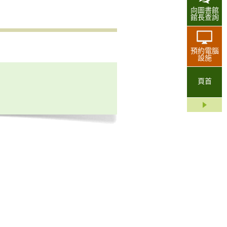
向圖書館
館長查詢
預約電腦
設施
頁首