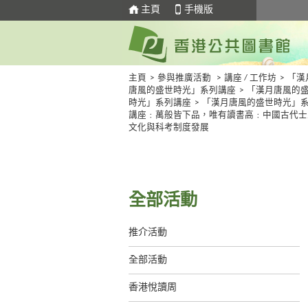
主頁
手機版
主頁
>
參與推廣活動
>
講座 / 工作坊
>
「漢
唐風的盛世時光」系列講座
>
「漢月唐風的
時光」系列講座
>
「漢月唐風的盛世時光」
講座﹕萬般皆下品，唯有讀書高﹕中國古代士
文化與科考制度發展
全部活動
推介活動
全部活動
香港悅讀周