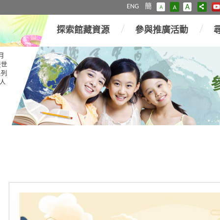
ENG
簡
A
A
A
探索館藏資源
參與推廣活動
月
盛世
系列
人